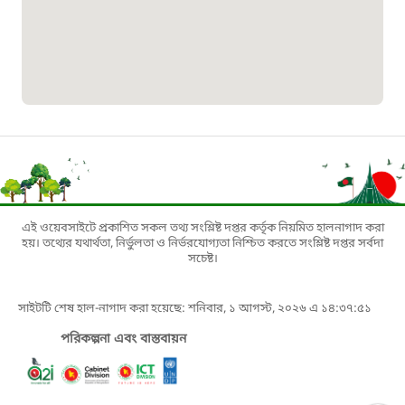
প্রবাসী কল সেন্টার
১৬৫৭৫
ই-জিপি ইমার্জেন্সি হটলাইন
১০০
বাংলাদেশ টেলিযোগাযোগ সেবা সংক্রান্ত
এই ওয়েবসাইটে প্রকাশিত সকল তথ্য সংশ্লিষ্ট দপ্তর কর্তৃক নিয়মিত হালনাগাদ করা
হয়। তথ্যের যথার্থতা, নির্ভুলতা ও নির্ভরযোগ্যতা নিশ্চিত করতে সংশ্লিষ্ট দপ্তর সর্বদা
হটলাইন
সচেষ্ট।
১৬৯৯৯
সাইটটি শেষ হাল-নাগাদ করা হয়েছে: শনিবার, ১ আগস্ট, ২০২৬ এ ১৪:৩৭:৫১
পরিকল্পনা এবং বাস্তবায়ন
বিদ্যুৎ বিভাগ সেবা সংক্রান্ত হটলাইন