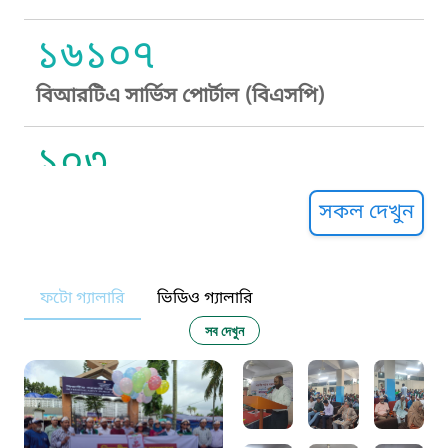
১৬১০৭
বিআরটিএ সার্ভিস পোর্টাল (বিএসপি)
১০৩
সুপ্রীম কোর্ট হেল্পলাইন
সকল দেখুন
১০৯
ফটো গ্যালারি
ভিডিও গ্যালারি
নারী ও শিশু নির্যাতন প্রতিরোধ
সব দেখুন
১০৬
দুদক